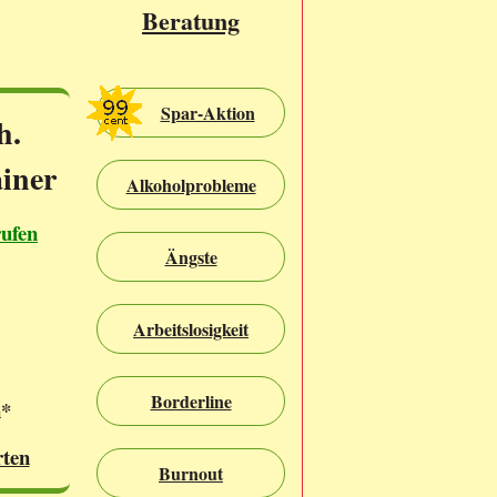
Beratung
Spar-Aktion
h.
iner
Alkoholprobleme
rufen
Ängste
Arbeitslosigkeit
Borderline
n*
rten
Burnout