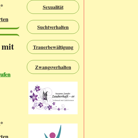
n*
Sexualität
rten
Suchtverhalten
 mit
Trauerbewältigung
Zwangsverhalten
rufen
n*
rten