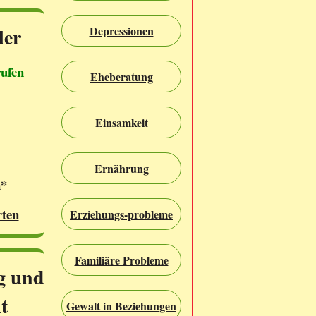
ler
Depressionen
rufen
Eheberatung
Einsamkeit
Ernährung
n*
rten
Erziehungs-probleme
Familiäre Probleme
g und
t
Gewalt in Beziehungen