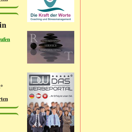
in
rufen
n*
rten