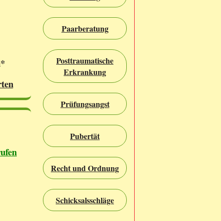
Paarberatung
Posttraumatische
n*
Erkrankung
rten
Prüfungsangst
Pubertät
rufen
Recht und Ordnung
Schicksalsschläge