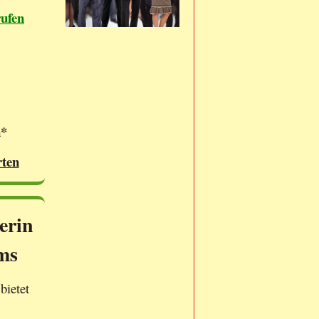
rufen
n*
rten
erin
ms
bietet