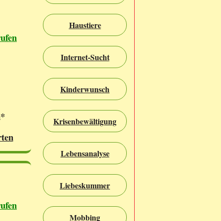
Haustiere
rufen
Internet-Sucht
Kinderwunsch
n*
Krisenbewältigung
rten
Lebensanalyse
Liebeskummer
rufen
Mobbing