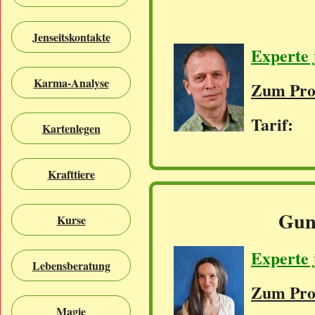
Jenseitskontakte
Experte 
Karma-Analyse
Zum Prof
Tarif: 
Kartenlegen
Krafttiere
Gun
Kurse
Experte 
Lebensberatung
Zum Prof
Magie