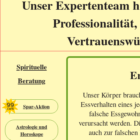
Unser Expertenteam h
Professionalität,
Vertrauenswür
Spirituelle
E
Beratung
Unser Körper brauch
Essverhalten eines j
Spar-Aktion
falsche Essgewoh
verursacht werden. D
Astrologie und
auch zur falsche
Horoskope