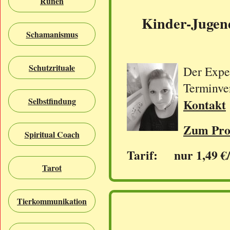
Runen
Kinder-Jugend
Schamanismus
Schutzrituale
Der Exper
Terminve
Selbstfindung
Kontakt
Zum Prof
Spiritual Coach
Tarif: nur 1,49 €
Tarot
Tierkommunikation