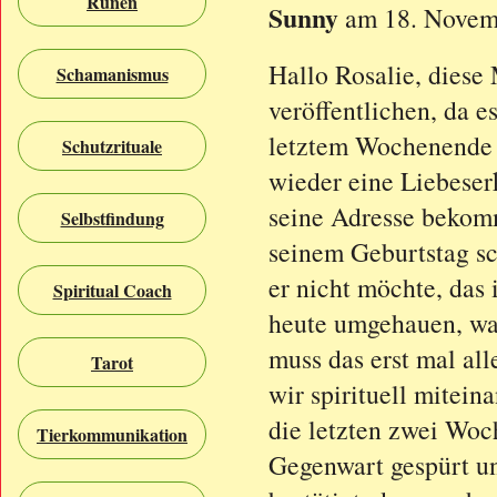
Runen
Sunny
am 18. Novem
Hallo Rosalie, diese 
Schamanismus
veröffentlichen, da 
letztem Wochenende 
Schutzrituale
wieder eine Liebeser
seine Adresse bekom
Selbstfindung
seinem Geburtstag sc
er nicht möchte, das 
Spiritual Coach
heute umgehauen, was 
muss das erst mal all
Tarot
wir spirituell mitein
die letzten zwei Wo
Tierkommunikation
Gegenwart gespürt un