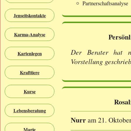
Partnerschaftsanalyse
Jenseitskontakte
Karma-Analyse
Persönl
Der Berater hat n
Kartenlegen
Vorstellung geschrie
Krafttiere
Kurse
Rosal
Lebensberatung
Nurr
am 21. Oktobe
Magie