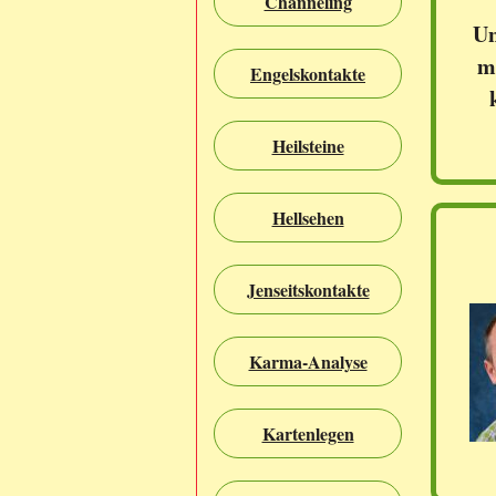
Channeling
Un
m
Engelskontakte
Heilsteine
Hellsehen
Jenseitskontakte
Karma-Analyse
Kartenlegen