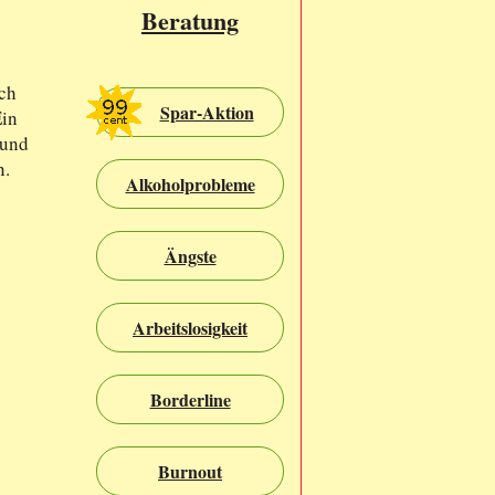
Beratung
ch
Spar-Aktion
Ein
 und
n.
Alkoholprobleme
Ängste
Arbeitslosigkeit
Borderline
Burnout