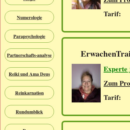
Tarif: 
Numerologie
Parapsychologie
ErwachenTrai
Partnerschafts-analyse
Experte 
Reiki und Ama Deus
Zum Prof
Reinkarnation
Tarif: 
Rundumblick