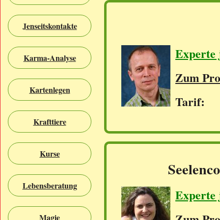
Jenseitskontakte
Experte 
Karma-Analyse
Zum Prof
Kartenlegen
Tarif: 
Krafttiere
Kurse
Seelenco
Lebensberatung
Experte 
Zum Prof
Magie