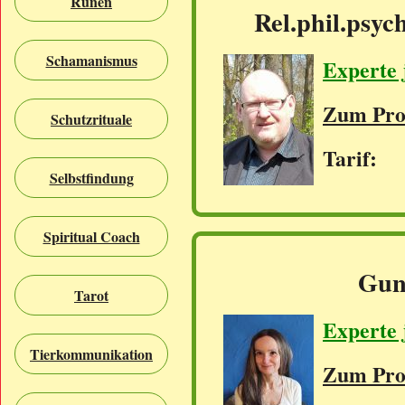
Runen
Rel.phil.psyc
Schamanismus
Experte 
Zum Prof
Schutzrituale
Tarif: 
Selbstfindung
Spiritual Coach
Gun
Tarot
Experte 
Tierkommunikation
Zum Prof