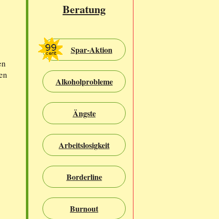
Beratung
Spar-Aktion
en
en
Alkoholprobleme
Ängste
Arbeitslosigkeit
Borderline
Burnout