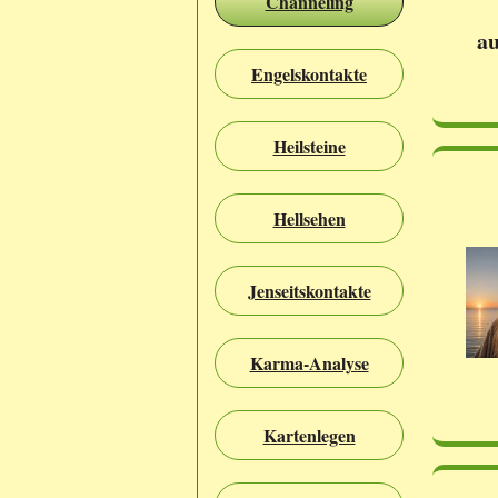
Channeling
au
Engelskontakte
Heilsteine
Hellsehen
Jenseitskontakte
Karma-Analyse
Kartenlegen