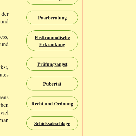
der
Paarberatung
und
ess,
Posttraumatische
 und
Erkrankung
Prüfungsangst
kst,
utes
Pubertät
bens
Recht und Ordnung
chen
viel
 man
Schicksalsschläge