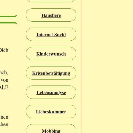
Haustiere
Internet-Sucht
Dich
Kinderwunsch
ach,
Krisenbewältigung
 von
ALE
Lebensanalyse
Liebeskummer
enen
hen
Mobbing