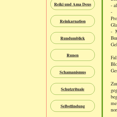
Reiki und Ama Deus
- a
- 
Pr
Reinkarnation
Gla
- 
Bu
Rundumblick
Gel
Runen
Fa
Bl
Ges
Schamanismus
Zum
Schutzrituale
ge
beg
me
Selbstfindung
nor