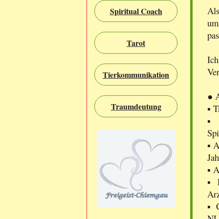
Als
Spiritual Coach
um
pas
Tarot
Ich
Ver
Tierkommunikation
● 
Traumdeutung
▪ T
▪ 
Sp
▪ A
Jah
▪ A
▪ 
Arz
▪ C
NLP