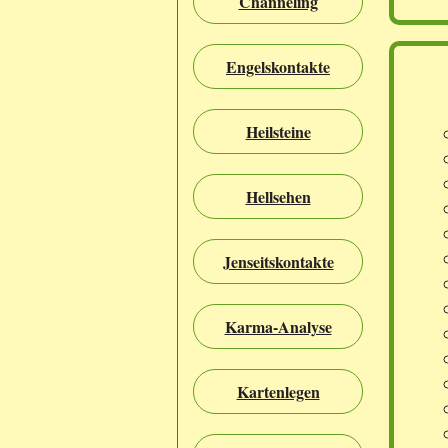
Channeling
Engelskontakte
Heilsteine
Hellsehen
Jenseitskontakte
Karma-Analyse
Kartenlegen