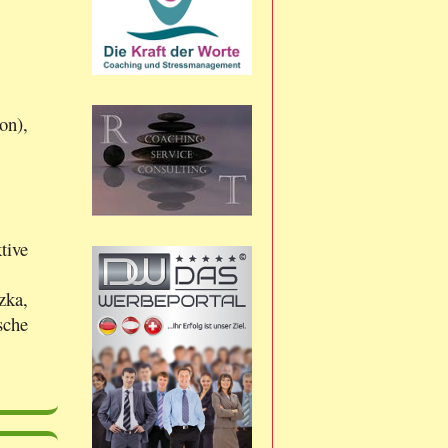
on),
tive
zka,
sche