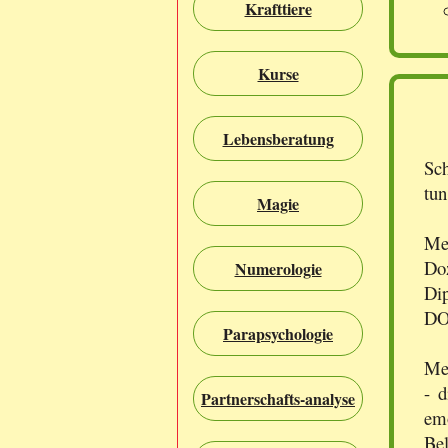
Krafttiere
Kurse
Lebensberatung
Sch
tun
Magie
Mei
Do
Numerologie
Di
DO
Parapsychologie
Mei
- 
Partnerschafts-analyse
em
Be