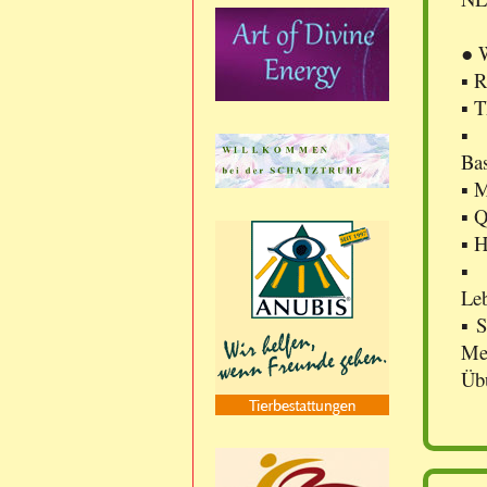
● W
▪ R
▪ 
▪ 
Bas
▪ M
▪ Q
▪ H
▪ 
Leb
▪ S
Me
Üb