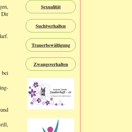
gen,
Sexualität
 Dir
Suchtverhalten
arf.
Trauerbewältigung
Zwangsverhalten
bei
ing-
 und
ill,